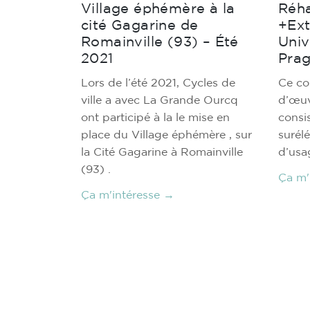
Village éphémère à la
Réha
cité Gagarine de
+Ext
Romainville (93) – Été
Univ
2021
Prag
Lors de l’été 2021, Cycles de
Ce co
ville a avec La Grande Ourcq
d’œuv
ont participé à la le mise en
consis
place du Village éphémère , sur
surél
la Cité Gagarine à Romainville
d’usa
(93) .
Ça m'
Ça m'intéresse →