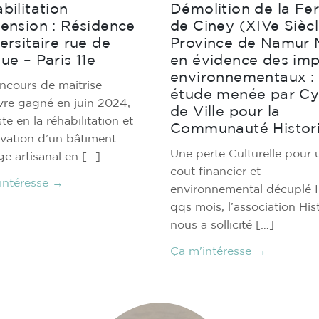
bilitation
Démolition de la Fe
ension : Résidence
de Ciney (XIVe Siècl
ersitaire rue de
Province de Namur 
ue – Paris 11e
en évidence des im
environnementaux :
ncours de maitrise
étude menée par Cy
re gagné en juin 2024,
de Ville pour la
te en la réhabilitation et
Communauté Histor
évation d’un bâtiment
Une perte Culturelle pour 
ge artisanal en […]
cout financier et
intéresse →
environnemental décuplé Il
qqs mois, l’association His
nous a sollicité […]
Ça m'intéresse →